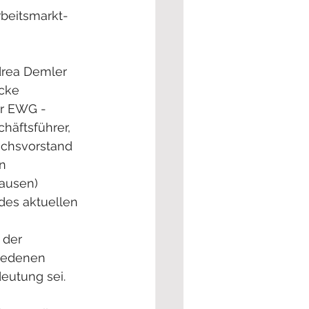
beitsmarkt- 
drea Demler 
cke 
er EWG - 
häftsführer, 
chsvorstand 
n 
ausen) 
des aktuellen 
 der 
iedenen 
eutung sei.