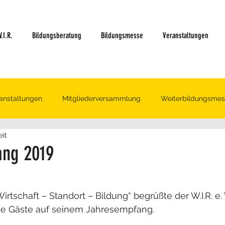
.I.R.
Bildungsberatung
Bildungsmesse
Veranstaltungen
anstaltungen
Mitgliederversammlung
Weiterbildungsmes
eit
ang 2019
ertet.
rtschaft – Standort – Bildung“ begrüßte der W.I.R. e. 
che Gäste auf seinem Jahresempfang.