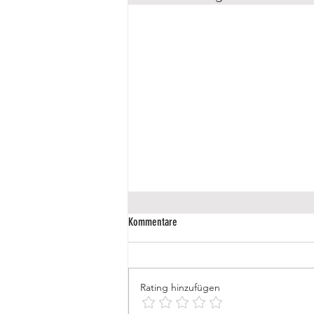
Kommentare
Rating hinzufügen
🚍 Frauen geben Gas! 🚛