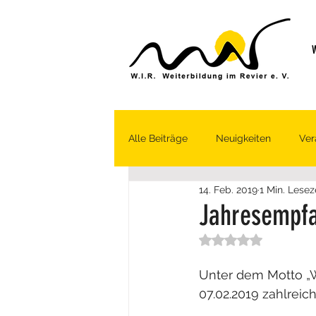
W
Alle Beiträge
Neuigkeiten
Ver
14. Feb. 2019
1 Min. Lesez
Jahresempf
Mit NaN von 5 Sternen bew
Unter dem Motto „Wi
07.02.2019 zahlrei