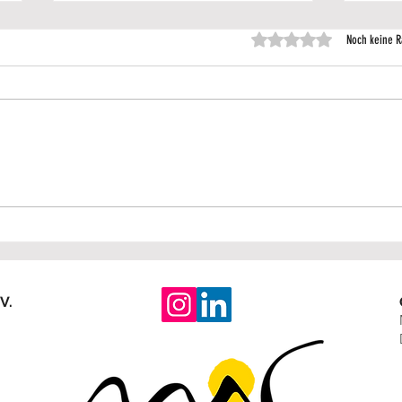
Mit 0 von 5 Sternen
Noch keine R
Info & Austausch am Sandkasten
Weiter
Rückbl
V.