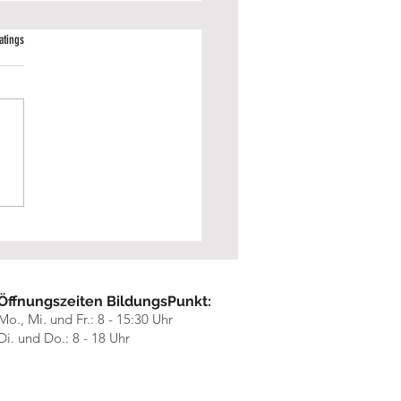
 bewertet.
atings
bildungsmesse Essen 2026 –
ick auf ein erfolgreiches Event
Öffnungszeiten BildungsPunkt:
Mo., Mi. und Fr.: 8 - 15:30 Uhr
Di. und Do.: 8 - 18 Uhr​