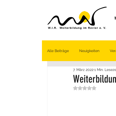
W
Alle Beiträge
Neuigkeiten
Ver
7. März 2022
1 Min. Leseze
Weiterbildu
Mit NaN von 5 Sternen bew