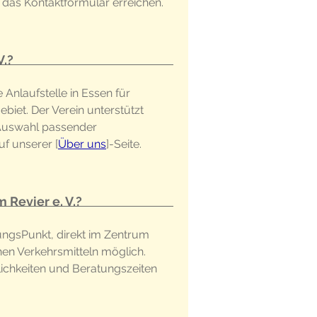
 das Kontaktformular erreichen.
V.?
e Anlaufstelle in Essen für 
iet. Der Verein unterstützt 
Auswahl passender 
f unserer [
Über uns
]-Seite.
 Revier e. V.?
dungsPunkt, direkt im Zentrum 
chen Verkehrsmitteln möglich. 
lichkeiten und Beratungszeiten 