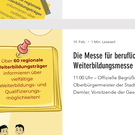
19. Feb.
1 Min. Lesezeit
Die Messe für berufli
Weiterbildungsmesse
11:00 Uhr – Offizielle Begrüßung Es sprechen Thomas
Oberbürgermeister der Stad
Demler, Vorsitzende der Ges
Essen, sowie Peter M. Ursel
Weiterbildung im Revier e. V
willkommen.