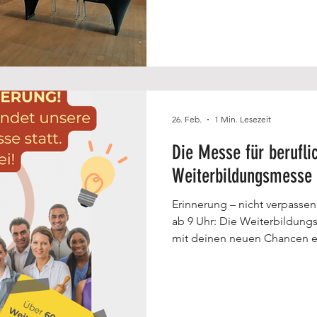
26. Feb.
1 Min. Lesezeit
Die Messe für berufli
Weiterbildungsmesse
Erinnerung – nicht verpass
ab 9 Uhr: Die Weiterbildungsmesse Essen 2026 lädt dich zum Date
mit deinen neuen Chancen ein! 🎓 Weiterbildungsmess
2026 📍 Zeche Zollverein – Halle 12 📅 3. März | 09–15 Uhr 💥 Eintritt
frei! Unser Messeprogramm: 09:00 – 15:00 Uhr:
MessebetriebGenug Zeit für
zahlreichen Bildungsanbiete