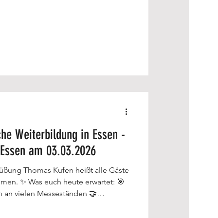
 V., das JobCenter Essen sowie die
den gemeinsam in Halle 12 des
oten Bildungsinteressierten von 9
ufstelle für Orientierung und Beratung
g, Umschulung
che Weiterbildung in Essen -
 Essen am 03.03.2026
ßt alle Gäste
rwartet: 🎯
an vielen Messeständen 🤝
ietern 💬 Unsere starken
rbeit Essen & JobCente