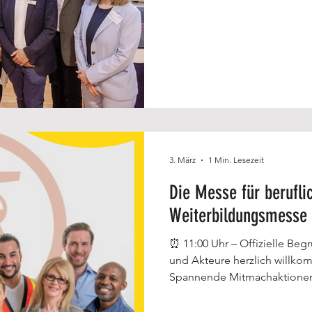
– Weiterbildung im Revier e.
Agentur für Arbeit Essen lu
UNESCO-Welterbes ein und b
bis 15 Uhr eine zentrale Anla
zu beruflicher Weiterbildun
3. März
1 Min. Lesezeit
Die Messe für berufli
Weiterbildungsmesse
⏰ 11:00 Uhr – Offizielle Begrüßung Thomas Kufen hei
und Akteure herzlich willkommen. ✨ Was euch heute e
Spannende Mitmachaktionen 
Persönliche Gespräche mit Bildungsanb
Messepartner:Agentur für A