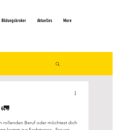
Bildungsbroker
Aktuelles
More
! 🚛
nen rollenden Beruf oder möchtest dich
 Dann komm zur Fachmesse „Frauen