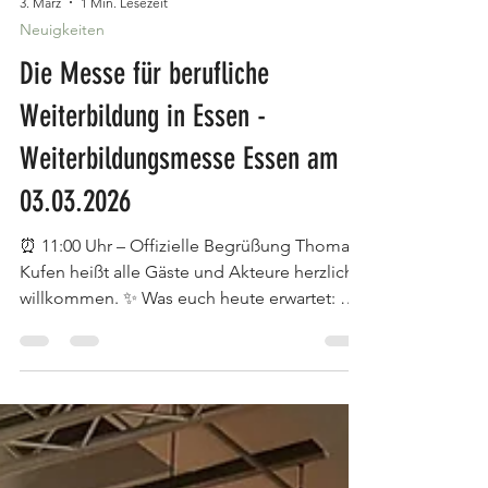
3. März
1 Min. Lesezeit
Neuigkeiten
Die Messe für berufliche
Weiterbildung in Essen -
Weiterbildungsmesse Essen am
03.03.2026
⏰ 11:00 Uhr – Offizielle Begrüßung Thomas
Kufen heißt alle Gäste und Akteure herzlich
willkommen. ✨ Was euch heute erwartet: 🎯
Spannende Mitmachaktionen an vielen
Messeständen 🤝 Persönliche Gespräche mit
Bildungsanbietern 💬 Unsere starken
Messepartner:Agentur für Arbeit Essen &