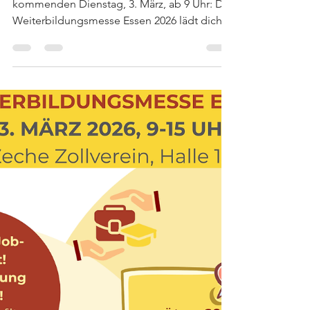
Weiterbildung in Essen -
Weiterbildungsmesse Essen am
03.03.2026
Erinnerung – nicht verpassen! Am
kommenden Dienstag, 3. März, ab 9 Uhr: Die
Weiterbildungsmesse Essen 2026 lädt dich
zum Date mit deinen neuen Chancen ein! 🎓
Weiterbildungsmesse Essen 2026 📍 Zeche
Zollverein – Halle 12 📅 3. März | 09–15 Uhr 💥
Eintritt frei! Unser Messeprogramm: 09:00 –
15:00 Uhr: MessebetriebGenug Zeit für
persönliche Gespräche mit zahlreichen
Bildungsanbietern und regionalen Akteuren.