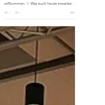
⏰ 11:00 Uhr – Offizielle Begrüßung Thomas
Kufen heißt alle Gäste und Akteure herzlich
willkommen. ✨ Was euch heute erwartet: 🎯
Spannende Mitmachaktionen an vielen
Messeständen 🤝 Persönliche Gespräche mit
Bildungsanbietern 💬 Unsere starken
Messepartner:Agentur für Arbeit Essen &
JobCente