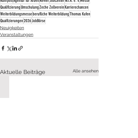
Ruhrpott
Agentur für Arbeit
Revier
JobCenter
W.I.R. e. V.
Messe
Qualifizierung
Umschulung
Zeche Zollverein
Karrierechancen
Weiterbildungsmesse
berufliche Weiterbildung
Thomas Kufen
Quaifizierungen
2026
JobBörse
Neuigkeiten
Veranstaltungen
Alle ansehen
Aktuelle Beiträge