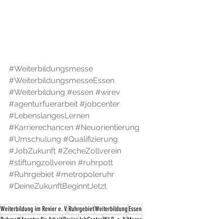
#Weiterbildungsmesse
#WeiterbildungsmesseEssen
#Weiterbildung
#essen
#wirev
#agenturfuerarbeit
#jobcenter
#LebenslangesLernen
#Karrierechancen
#Neuorientierung
#Umschulung
#Qualifizierung
#JobZukunft
#ZecheZollverein
#stiftungzollverein
#ruhrpott
#Ruhrgebiet
#metropoleruhr
#DeineZukunftBeginntJetzt
Weiterbildung im Revier e. V.
Ruhrgebiet
Weiterbildung
Essen