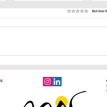
Mit 0 von 5 Sternen
Noch keine R
Info & Austausch am Sandkasten
Weiter
Rückbl
V.