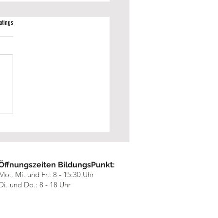
 bewertet.
atings
bildungsmesse Essen 2026 –
ick auf ein erfolgreiches Event
Öffnungszeiten BildungsPunkt:
Mo., Mi. und Fr.: 8 - 15:30 Uhr
Di. und Do.: 8 - 18 Uhr​