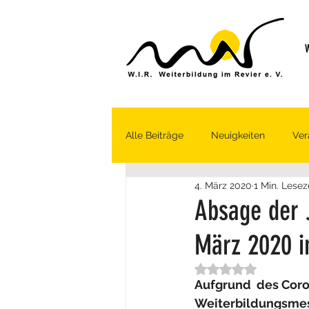
W
Alle Beiträge
Neuigkeiten
Ver
4. März 2020
1 Min. Lesez
Absage der 
März 2020 i
Mit NaN von 5 Sternen bew
Aufgrund  des Coron
Weiterbildungsmess